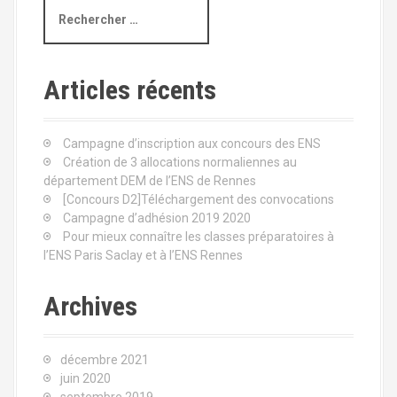
R
e
c
h
e
Articles récents
r
c
h
Campagne d’inscription aux concours des ENS
e
Création de 3 allocations normaliennes au
p
département DEM de l’ENS de Rennes
o
[Concours D2]Téléchargement des convocations
u
Campagne d’adhésion 2019 2020
r
Pour mieux connaître les classes préparatoires à
l’ENS Paris Saclay et à l’ENS Rennes
:
Archives
décembre 2021
juin 2020
septembre 2019