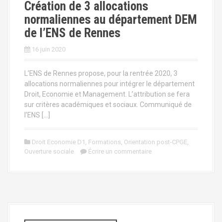
Création de 3 allocations
normaliennes au département DEM
de l’ENS de Rennes
16 juin 2020
L’ENS de Rennes propose, pour la rentrée 2020, 3
allocations normaliennes pour intégrer le département
Droit, Economie et Management. L’attribution se fera
sur critères académiques et sociaux. Communiqué de
l’ENS […]
Droit Economie D1
,
Formations
,
Orientation post-CPGE
,
Ouverture sociale
Écrire un commentaire