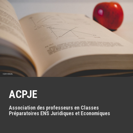
A
l
l
e
r
a
u
c
o
n
t
e
n
u
p
ACPJE
r
i
Association des professeurs en Classes
n
Préparatoires ENS Juridiques et Economiques
c
i
p